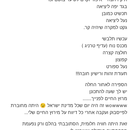
 יפה ליציאה
יט כמובן
 ליציאה
 למקרה שיהיה קר.
יו תלבשי
ס נוח (עדיף טרניג )
צה קצרה
צון
 ספורט
דת זהות ורישיון חובה!!!
ירה לאחור החלה
לך שעה להתכונן
ץ החיים לפנייך…….
wowwww זה היה יום שכל מדינת ישראל 😉 היתה מחוברת
יסבוק ועקבה אחרי כל דיווח על מירוץ החיים שלי…
 היתה חוויה חלומית, הסתובבתי בהלם ורק נפעמת