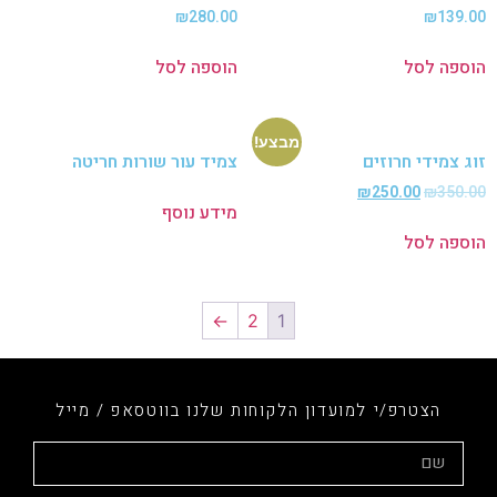
₪
280.00
₪
139
פה לסל
הוספה לסל
מבצע!
 צמידי חרוזים
צמיד עור שורות חריטה
₪
250.00
₪
350
מידע נוסף
פה לסל
←
2
1
הצטרפ/י למועדון הלקוחות שלנו בווטסאפ / מייל