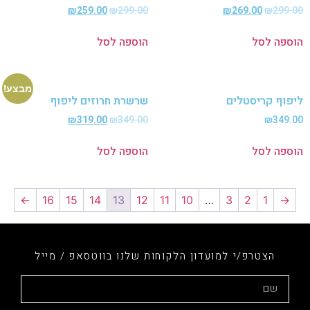
₪
259.00
₪
299.00
₪
269.00
₪
299
פה לסל
הוספה לסל
מבצע!
וף קריסטלים
שרשרת חרוזים ליפוף
₪
319.00
₪
349.00
₪
349
פה לסל
הוספה לסל
←
16
15
14
13
12
11
10
…
3
2
1
הצטרפ/י למועדון הלקוחות שלנו בווטסאפ / מייל