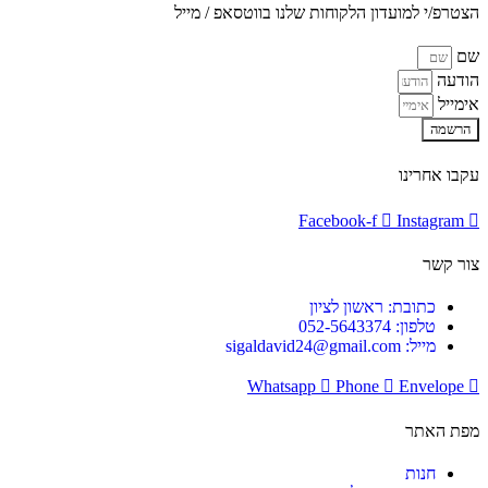
הצטרפ/י למועדון הלקוחות שלנו בווטסאפ / מייל
שם
הודעה
אימייל
הרשמה
עקבו אחרינו
Facebook-f
Instagram
צור קשר
כתובת: ראשון לציון
טלפון: 052-5643374
מייל: sigaldavid24@gmail.com
Whatsapp
Phone
Envelope
מפת האתר
חנות