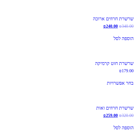
שרשרת חרוזים ארוכה
המחיר
המחיר
₪
240.00
₪
340.00
המקורי
הנוכחי
היה:
הוא:
הוספה לסל
₪240.00.
₪340.00.
שרשרת חוט קרמיקה
₪
179.00
למוצר
בחר אפשרויות
זה
יש
מספר
סוגים.
ניתן
שרשרת חרוזים ואות
לבחור
המחיר
המחיר
₪
259.00
₪
320.00
את
המקורי
הנוכחי
האפשרויות
היה:
הוא:
בעמוד
הוספה לסל
₪259.00.
₪320.00.
המוצר