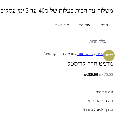
דלג
לתוכן
משלוח עד הבית בעלות של 40₪ עד 3 ימי עסקים
חנות
אודותיי
צור קשר
עגלת קניות
עמוד הבית
/
שרשראות
/ גורמט חרוז קריסטל
מבצע!
גורמט חרוז קריסטל
המחיר
המחיר
₪
280.00
₪
370.00
המקורי
הנוכחי
היה:
הוא:
₪280.00.
₪370.00.
עם הכיתוב
תמיד אוהב אותי
בדרך אמונה בחרתי