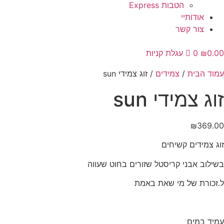
הטבות Express
אודותיי
צור קשר
0.00
₪
0
עגלת קניות
עמוד הבית
/
צמידים
/ זוג צמידי sun
זוג צמידי sun
₪
369.00
זוג צמידים קשיחים
בשילוב אבני קריסטל שזורים בחוט שעווה
ל.זכורת של מי שאת באמת
עמיד במים