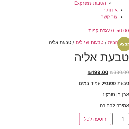
הטבות Express
אודותיי
צור קשר
0.00
₪
0
עגלת קניות
עמוד הבית
/
טבעות ועגילים
/ טבעת אליה
בצע!
טבעת אליה
המחיר
המחיר
₪
199.00
₪
330.00
המקורי
הנוכחי
טבעת סטנסיל עמיד במים
היה:
הוא:
₪199.00.
₪330.00.
אבן חן טורקיז
אמירה לבחירה
מות
הוספה לסל
ל
בעת
ליה