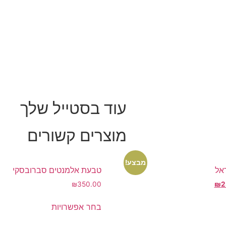
עוד בסטייל שלך
מוצרים קשורים
מבצע!
אל
טבעת אלמנטים סברובסקי
המחיר
₪
350.00
₪
2
הנוכחי
למוצר
הוא:
בחר אפשרויות
זה
₪239.00.
₪2
יש