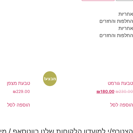
בעת
ינור
למנטים
אחריות
החלפות והחזרים
אחריות
החלפות והחזרים
מבצע!
טבעת גורמט
טבעת מצפן
המחיר
המחיר
₪
229.00
₪
180.00
₪
230.00
המקורי
הנוכחי
היה:
הוא:
הוספה לסל
הוספה לסל
₪180.00.
₪230.00.
הצטרפ/י למועדון הלקוחות שלנו בווטסאפ / מיי