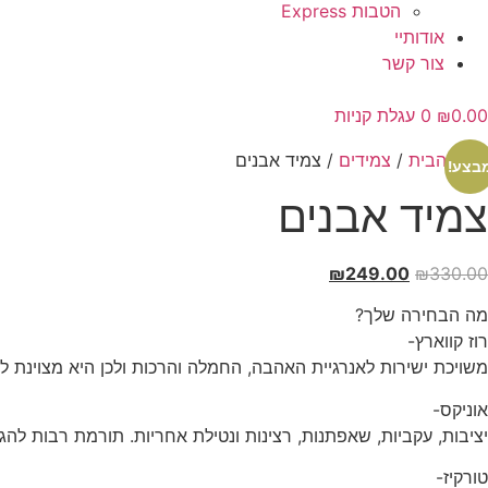
הטבות Express
אודותיי
צור קשר
0.00
₪
0
עגלת קניות
עמוד הבית
/
צמידים
/ צמיד אבנים
בצע!
צמיד אבנים
המחיר
המחיר
₪
249.00
₪
330.00
המקורי
הנוכחי
מה הבחירה שלך?
היה:
הוא:
רוז קווארץ-
₪249.00.
₪330.00.
משויכת ישירות לאנרגיית האהבה, החמלה והרכות ולכן היא מצוינת 
אוניקס-
יציבות, עקביות, שאפתנות, רצינות ונטילת אחריות. תורמת רבות להג
טורקיז-