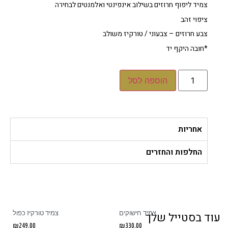
צמיד ליפוף חרוזים בשילוב אינפינטי ואלמנטים לבחירה
ציפוי זהב
צבע חרוזים – צבעוני / טורקיז משולב
*חובה היקף יד
הוספה לסל
אחריות
החלפות והחזרים
צמיד חישוקים
צמיד טורקיז כפול
ד בסטייל שלך
₪
249.00
₪
330.00