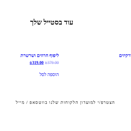
עוד בסטייל שלך
קיזים
ליפוף חרוזים ושרשרת
המחיר
המחיר
₪
319.00
₪
379.00
המקורי
הנוכחי
היה:
הוא:
הוספה לסל
₪319.00.
₪379.00.
הצטרפ/י למועדון הלקוחות שלנו בווטסאפ / מייל