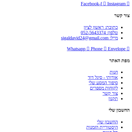
Facebook-f
Instagram
צור קשר
כתובת: ראשון לציון
טלפון: 052-5643374
מייל: sigaldavid24@gmail.com
Whatsapp
Phone
Envelope
מפת האתר
חנות
אודותי - סיגל דוד
סיפור המסע שלי
לקוחות מספרים
צור קשר
תקנון
החשבון שלי
החשבון שלי
היסטוריית הזמנות