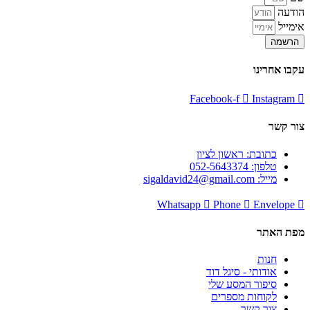
הודעה
אימייל
הרשמה
עקבו אחרינו
Facebook-f
Instagram
צור קשר
כתובת: ראשון לציון
טלפון: 052-5643374
מייל: sigaldavid24@gmail.com
Whatsapp
Phone
Envelope
מפת האתר
חנות
אודותי - סיגל דוד
סיפור המסע שלי
לקוחות מספרים
צור קשר