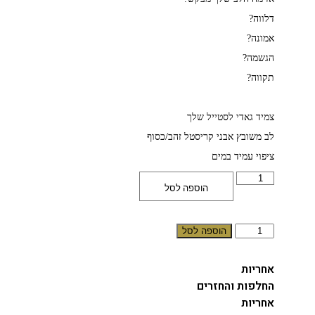
דלווה?
אמונה?
הגשמה?
תקווה?
צמיד גאדי לסטייל שלך
לב משובץ אבני קריסטל זהב/כסוף
ציפוי עמיד במים
כמות
הוספה לסל
של
צמיד
ג׳אדי
לב
כמות
הוספה לסל
של
צמיד
ג׳אדי
אחריות
לב
החלפות והחזרים
אחריות