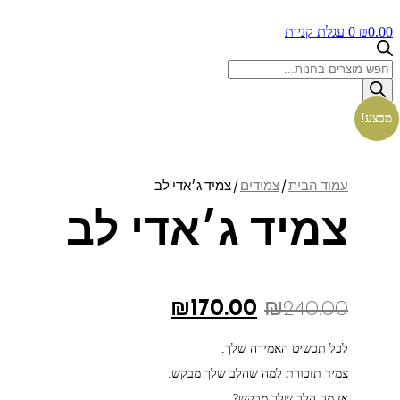
0.00
₪
0
עגלת קניות
Products
search
מבצע!
עמוד הבית
/
צמידים
/ צמיד ג׳אדי לב
צמיד ג׳אדי לב
המחיר
המחיר
₪
170.00
₪
240.00
המקורי
הנוכחי
לכל תכשיט האמירה שלך.
היה:
הוא:
צמיד תזכורת למה שהלב שלך מבקש.
₪170.00.
₪240.00.
אז מה הלב שלך מבקש?