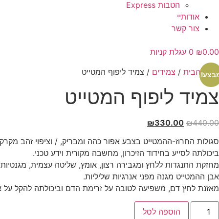
הטבות Express
אודותיי
צור קשר
0.00
₪
0
עגלת קניות
עמוד הבית
/
צמידים
/ צמיד ליפוף המטייט
בצע!
צמיד ליפוף המטייט
המחיר
המחיר
₪
330.00
₪
440.00
המקורי
הנוכחי
סגולות החרוז-ההמטייט בצבע אפור כהה ומבריק, / וציפוי זהב מקרק
היה:
הוא:
ביכולתה לסייע בחידוד הזיכרון, מחשבה מקורית וידע טכני.
₪330.00.
₪440.00.
מחזקת התנגדות ללחץ ומגבירה רצון, אומץ, שליטה עצמית, מגנטיות א
אבן ההמטייט מגנה מפני אנרגיות שליליות.
מאזנת לחץ דם, משפיעה לטובה על זרימת הדם וביכולתה להקל על א
מות
הוספה לסל
ל