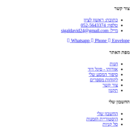
צור קשר
כתובת: ראשון לציון
טלפון: 052-5643374
מייל: sigaldavid24@gmail.com
Whatsapp
Phone
Envelope
מפת האתר
חנות
אודותי - סיגל דוד
סיפור המסע שלי
לקוחות מספרים
צור קשר
תקנון
החשבון שלי
החשבון שלי
היסטוריית הזמנות
סל קניות