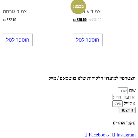
מבצע!
צמיד עור -שם
צמיד גורמט
המחיר
המחיר
₪
222.00
₪
380.00
₪
550.00
המקורי
הנוכחי
היה:
הוא:
₪380.00.
₪550.00.
הוספה לסל
הוספה לסל
הצטרפ/י למועדון הלקוחות שלנו בווטסאפ / מייל
שם
הודעה
אימייל
הרשמה
עקבו אחרינו
Facebook-f
Instagram