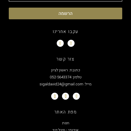
הרשמה
עקבו אחרינו
צור קשר
כתובת: ראשון לציון
טלפון: 052-5643374
מייל: sigaldavid24@gmail.com
מפת האתר
חנות
אודותי - סיגל דוד