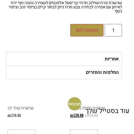
שרשרת פרח ושילוב חרוזי קריסטל אלמנטים לשמירה והגנה חצי ירח
לאיזון עם אמירה לבחירה צבע חרוז ניתן לבחור קיים בציפוי זהב וציפוי
כסף
הוספה לסל
אחריות
החלפות והחזרים
מבצע!
שרשרת כפולה משולש
שרשרת קולר לב
ד בסטייל שלך
₪
259.00
₪
220.00
₪
370.00